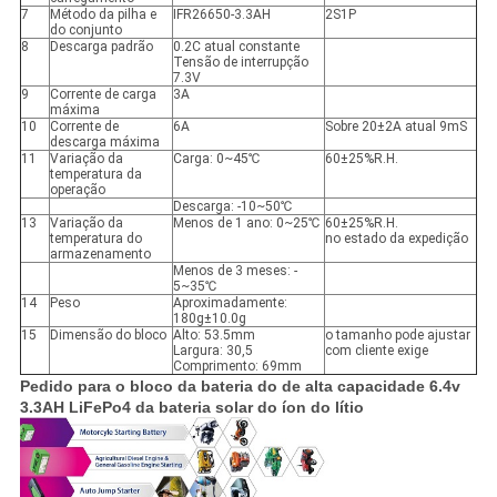
7
Método da pilha e
IFR26650-3.3AH
2S1P
do conjunto
8
Descarga padrão
0.2C atual constante
Tensão de interrupção
7.3V
9
Corrente de carga
3A
máxima
10
Corrente de
6A
Sobre 20±2A atual 9mS
descarga máxima
11
Variação da
Carga: 0~45℃
60±25%R.H.
temperatura da
operação
Descarga: -10~50℃
13
Variação da
Menos de 1 ano: 0~25℃
60±25%R.H.
temperatura do
no estado da expedição
armazenamento
Menos de 3 meses: -
5~35℃
14
Peso
Aproximadamente:
180g±10.0g
15
Dimensão do bloco
Alto: 53.5mm
o tamanho pode ajustar
Largura: 30,5
com cliente exige
Comprimento: 69mm
Pedido para o bloco da bateria do de alta capacidade 6.4v
3.3AH LiFePo4 da bateria solar do íon do lítio