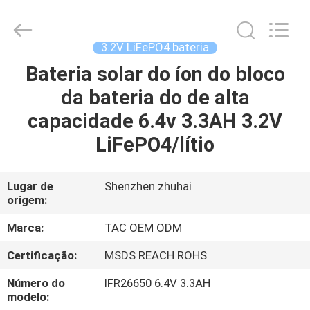
Guang
Zhou
Sunland
New
Energy
3.2V LiFePO4 bateria
Technology
Co.,
Ltd..
Bateria solar do íon do bloco
CASA
All
Rights
da bateria do de alta
Reserved.
PRODUTOS
capacidade 6.4v 3.3AH 3.2V
LiFePO4/lítio
VÍDEOS
Lugar de
Shenzhen zhuhai
origem:
SOBRE
NÓS
Marca:
TAC OEM ODM
Certificação:
MSDS REACH ROHS
EXCURSÃO
Número do
IFR26650 6.4V 3.3AH
DA
modelo: