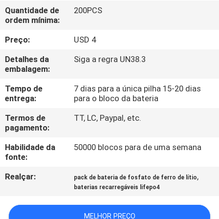
FÁBRICA
Quantidade de
200PCS
ordem mínima:
CONTROLE
Preço:
USD 4
DA
Detalhes da
Siga a regra UN38.3
QUALIDADE
embalagem:
Tempo de
7 dias para a única pilha 15-20 dias
entrega:
para o bloco da bateria
CONTACTE-
NOS
Termos de
TT, LC, Paypal, etc.
pagamento:
Habilidade da
50000 blocos para de uma semana
NOTÍCIA
fonte:
Realçar:
,
pack de bateria de fosfato de ferro de lítio
CASOS
baterias recarregáveis lifepo4
PEÇA
MELHOR PREÇO