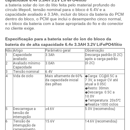
capacidade 6.4v 3.3AH 3.2V LiFePO4/lítio
a bateria solar do íon do lítio feita pelo material profundo do
círculo lifepo4, tensão nominal para o bloco é 6.4V e a
capacidade avaliado é 3.3Ah, incluir do bloco da bateria do PCM
dentro do bloco, o PCM que inclui o desempenho cinco normal,
e o bloco da bateria com a base apropriada do fio e do conector
no cliente exige.
Especificação para a bateria solar do íon do bloco da
bateria do de alta capacidade 6.4v 3.3AH 3.2V LiFePO4/lítio
Não.
Artigo
Parâmetro geral
Observação
1
Capacidade
3.3Ah
Descarga padrão (0.2C)
avaliado
após a carga padrão
(0.2C)
2
Avaliado mínimo
3.0Ah
Capacidade
3
Tensão nominal
6.4V
4
Vida de ciclo
Mais altamente de 60%
◆Carga: CC@0.5C a
da capacidade inicial
7.3V, a seguir CV até
das pilhas
atual a 0.05C
◆Resto: 30min.
◆Descarga: 0.5C a
10.0V
◆Temperatura: 20±5℃
◆Realize 1000 ciclos
5
Descarregue a
≥4.6V
5.0V (recomendou)
tensão de
interrupção
6
Tensão de
15.6V
14.6V (recomendou)
interrupção de
carregamento