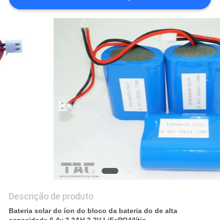
UMAS
CITAÇÕES
MAPA
DO
SITE
PRIVACY
POLICY
Descrição de produto
Bateria solar do íon do bloco da bateria do de alta