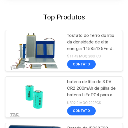
Top Produtos
fosfato do ferro do lítio
da densidade de alta
energia 11585135Fe da
bateria de 3.2V LifeP04
$11.43 MOQ:200PCS
10Ah
CONTATO
bateria de lítio de 3.0V
CR2 200mAh de pilha de
bateria LiFePO4 para a
pena meridiana
USD2.0 MOQ:200PCS
CONTATO