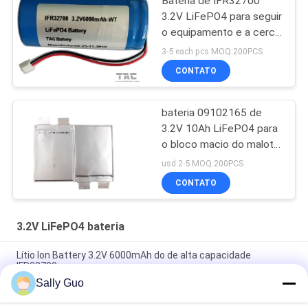
Bateria de IFR32700
3.2V LiFePO4 para seguir
o equipamento e a cerca
elétrica solar
3-5 each pcs MOQ:200PCS
CONTATO
bateria 09102165 de
3.2V 10Ah LiFePO4 para
o bloco macio do malote
da bateria de estação da
usd 2-5 MOQ:200PCS
carga
CONTATO
3.2V LiFePO4 bateria
Lítio Ion Battery 3.2V 6000mAh do de alta capacidade
IFR32700
Sally Guo
Bloco da bateria de IFR32140 2S1P 6.4V 15AH 3.2V LiFePO4
para solar de cerco elétrico posto