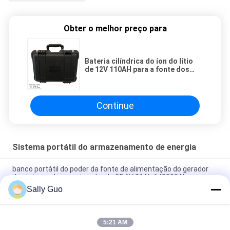
Obter o melhor preço para
Bateria cilíndrica do íon do lítio
de 12V 110AH para a fonte dos
poderes de emergência
Continue
Sistema portátil do armazenamento de energia
banco portátil do poder da fonte de alimentação do gerador
do sistema de energia solar de 25.6V 81Ah 648000Ah
Sally Guo
Bateria de lítio portátil exterior do sistema 2000W 3.7V do
armazenamento de energia
5:21 AM
sistema portátil 3.7V 45Ah do armazenamento de energia