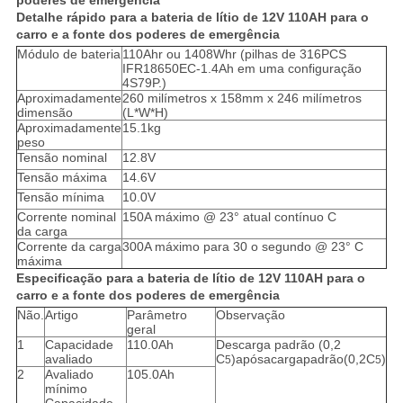
poderes de emergência
Detalhe rápido para a bateria de lítio de 12V 110AH para o
carro e a fonte dos poderes de emergência
Módulo de bateria
110Ahr ou 1408Whr (pilhas de 316PCS
IFR18650EC-1.4Ah em uma configuração
4S79P.)
Aproximadamente
260 milímetros x 158mm x 246 milímetros
dimensão
(L*W*H)
Aproximadamente
15.1kg
peso
Tensão nominal
12.8V
Tensão máxima
14.6V
Tensão mínima
10.0V
Corrente nominal
150A máximo @ 23° atual contínuo C
da carga
Corrente da carga
300A máximo para 30 o segundo @ 23° C
máxima
Especificação para a bateria de lítio de 12V 110AH para o
carro e a fonte dos poderes de emergência
Não.
Artigo
Parâmetro
Observação
geral
1
Capacidade
110.0Ah
Descarga padrão (0,2
avaliado
C
)apósacargapadrão(0,2C
)
5
5
2
Avaliado
105.0Ah
mínimo