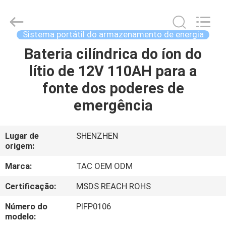
Guang
Zhou
Sunland
New
Energy
Sistema portátil do armazenamento de energia
Technology
Co.,
Ltd..
Bateria cilíndrica do íon do
CASA
All
Rights
lítio de 12V 110AH para a
Reserved.
PRODUTOS
fonte dos poderes de
emergência
VÍDEOS
Lugar de
SHENZHEN
origem:
SOBRE
NÓS
Marca:
TAC OEM ODM
Certificação:
MSDS REACH ROHS
EXCURSÃO
Número do
PIFP0106
DA
modelo: