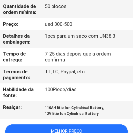
FÁBRICA
Quantidade de
50 blocos
ordem mínima:
CONTROLE
Preço:
usd 300-500
DA
Detalhes da
1pcs para um saco com UN38.3
QUALIDADE
embalagem:
Tempo de
7-25 dias depois que a ordem
entrega:
confirma
CONTACTE-
NOS
Termos de
TT, LC, Paypal, etc.
pagamento:
Habilidade da
100Piece/dias
NOTÍCIA
fonte:
Realçar:
,
110AH lítio Ion Cylindrical Battery
CASOS
12V lítio Ion Cylindrical Battery
PEÇA
MELHOR PREÇO