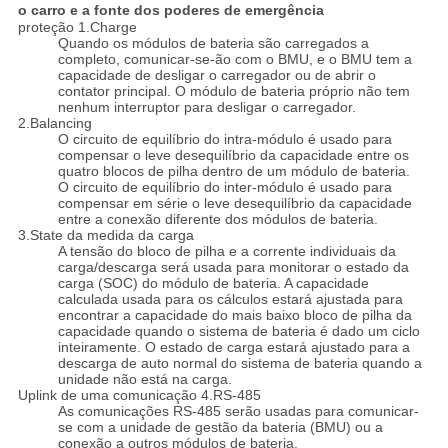
o carro e a fonte dos poderes de emergência
proteção 1.Charge
Quando os módulos de bateria são carregados a
completo, comunicar-se-ão com o BMU, e o BMU tem a
capacidade de desligar o carregador ou de abrir o
contator principal. O módulo de bateria próprio não tem
nenhum interruptor para desligar o carregador.
2.Balancing
O circuito de equilíbrio do intra-módulo é usado para
compensar o leve desequilíbrio da capacidade entre os
quatro blocos de pilha dentro de um módulo de bateria.
O circuito de equilíbrio do inter-módulo é usado para
compensar em série o leve desequilíbrio da capacidade
entre a conexão diferente dos módulos de bateria.
3.State da medida da carga
A tensão do bloco de pilha e a corrente individuais da
carga/descarga será usada para monitorar o estado da
carga (SOC) do módulo de bateria. A capacidade
calculada usada para os cálculos estará ajustada para
encontrar a capacidade do mais baixo bloco de pilha da
capacidade quando o sistema de bateria é dado um ciclo
inteiramente. O estado de carga estará ajustado para a
descarga de auto normal do sistema de bateria quando a
unidade não está na carga.
Uplink de uma comunicação 4.RS-485
As comunicações RS-485 serão usadas para comunicar-
se com a unidade de gestão da bateria (BMU) ou a
conexão a outros módulos de bateria.