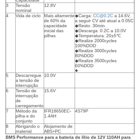
Capacidade
3
Tensão
12.8V
nominal
4
Vida de ciclo
Mais altamente
◆Carga:
CC@0.2C
a 14.6V,
de 60% da
a seguir CV até atual a 0.05C
capacidade
◆Resto: 30min.
inicial das
◆Descarga: 0.2C a 10.0V
pilhas
◆Temperatura: 20±5℃
◆Realize 2000cycles
100%DOD
◆Realize 3000cycles
80%DOD
◆Realize 3500cycles
60%DOD
◆
5
Descarregue
10.0V
a tensão de
interrupção
6
Tensão de
15.6V
interrupção
de
carregamento
7
Método da
IFR18650EC-
4S79P
pilha e do
1.4AH
conjunto
8
Abrigando o
Alojamento de
material
ABS+PC
BMS Performance para a bateria de lítio de 12V 110AH para