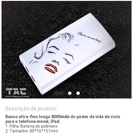
UMAS
CITAÇÕES
MAPA
DO
SITE
PRIVACY
POLICY
Descrição de produto
Banco ultra-fino longo 8000mAh do poder da vida de ciclo
para o telefone móvel, iPad.
1. Pilha: Bateria do polímero
2. Tamanho: 80*16*151mm