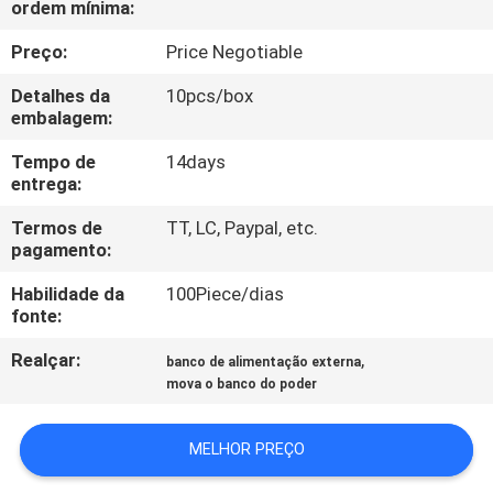
ordem mínima:
FÁBRICA
Preço:
Price Negotiable
CONTROLE
Detalhes da
10pcs/box
DA
embalagem:
QUALIDADE
Tempo de
14days
entrega:
CONTACTE-
Termos de
TT, LC, Paypal, etc.
pagamento:
NOS
Habilidade da
100Piece/dias
fonte:
NOTÍCIA
Realçar:
,
banco de alimentação externa
mova o banco do poder
CASOS
MELHOR PREÇO
PEÇA