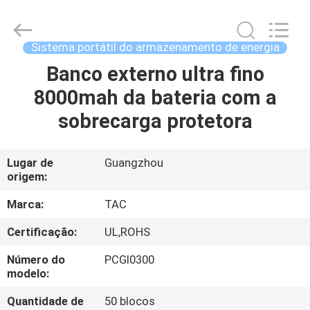
Guang
Zhou
Sunland
New
Energy
Sistema portátil do armazenamento de energia
Technology
Co.,
Ltd..
Banco externo ultra fino
CASA
All
Rights
8000mah da bateria com a
Reserved.
PRODUTOS
sobrecarga protetora
VÍDEOS
Lugar de
Guangzhou
origem:
SOBRE
Marca:
TAC
NÓS
Certificação:
UL,ROHS
Número do
PCGI0300
EXCURSÃO
modelo:
DA
Quantidade de
50 blocos