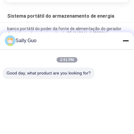
Sistema portátil do armazenamento de energia
banco portátil do poder da fonte de alimentação do gerador
do sistema de energia solar de 25.6V 81Ah 648000Ah
Sally Guo
Bateria de lítio portátil exterior do sistema 2000W 3.7V do
armazenamento de energia
2:51 PM
sistema portátil 3.7V 45Ah do armazenamento de energia
1500W recarregável
Good day, what product are you looking for?
Categorias populares
Todos
Sistema Portátil Do 
Cilíndrica Bateria De 
Armazenamento De 
Íon De Lítio
Energia
3.2V LiFePO4 Bateria
Bateria Li-Mn