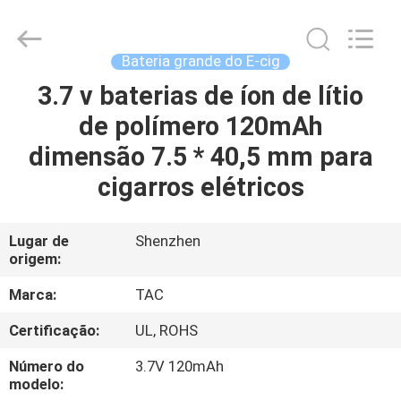
Guang
Zhou
Sunland
New
Energy
Bateria grande do E-cig
Technology
Co.,
Ltd..
3.7 v baterias de íon de lítio
CASA
All
Rights
de polímero 120mAh
Reserved.
PRODUTOS
dimensão 7.5 * 40,5 mm para
cigarros elétricos
VÍDEOS
Lugar de
Shenzhen
origem:
SOBRE
NÓS
Marca:
TAC
Certificação:
UL, ROHS
EXCURSÃO
Número do
3.7V 120mAh
DA
modelo: