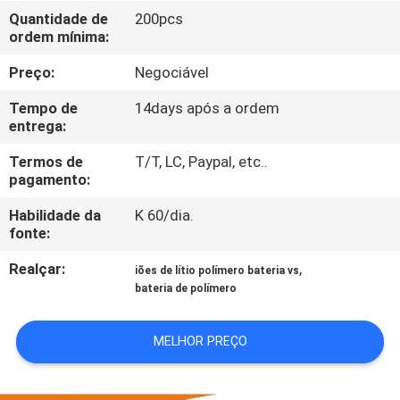
FÁBRICA
Quantidade de
200pcs
ordem mínima:
CONTROLE
Preço:
Negociável
DA
Tempo de
14days após a ordem
QUALIDADE
entrega:
Termos de
T/T, LC, Paypal, etc..
pagamento:
CONTACTE-
NOS
Habilidade da
K 60/dia.
fonte:
Realçar:
,
NOTÍCIA
iões de lítio polímero bateria vs
bateria de polímero
CASOS
MELHOR PREÇO
PEÇA