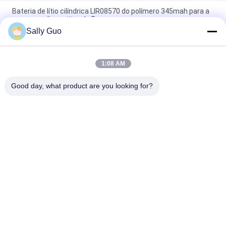
Bateria de lítio cilíndrica LIR08570 do polímero 345mah para a
pena ou o dispositivo de E
Sally Guo
Bateria grande 900MAH 3.7V LIR13600 do E-cig colorido com
CE do GV
1:08 AM
bateria grande para o cigarro eletrônico, bateria do E-cig
650MAH de 3,7 volts
Good day, what product are you looking for?
Categorias populares
Todos
Sistema Portátil Do 
Cilíndrica Bateria De 
Armazenamento De 
Íon De Lítio
Energia
3.2V LiFePO4 Bateria
Bateria Li-Mn
Baterias De Íon De 
Bateria De LiSOCl2
Lítio Polímero
Sistema Do 