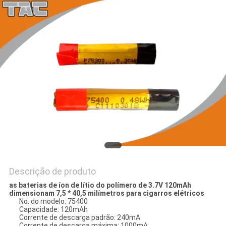
UMAS
CITAÇÕES
MAPA
DO
SITE
PRIVACY
POLICY
Descrição de produto
as baterias de íon de lítio do polímero de 3.7V 120mAh
dimensionam 7,5 * 40,5 milímetros para cigarros elétricos
No. do modelo: 75400
Capacidade: 120mAh
Corrente de descarga padrão: 240mA
Corrente de descarga máxima: 1000mA