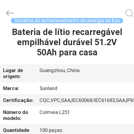
Guang
Zhou
Sunland
New
Energy
Sistema do armazenamento de energia de Ess
Technology
Co.,
Ltd..
Bateria de lítio recarregável
CASA
All
Rights
empilhável durável 51.2V
Reserved.
PRODUTOS
50Ah para casa
VÍDEOS
Lugar de
Guangzhou, China
origem:
SOBRE
Marca:
Sunland
NÓS
Certificação:
CQC,VPC,SAA,IEC60068/IEC61683,SAA,IP6
Número do
Colmeia L251
EXCURSÃO
modelo:
DA
Quantidade
100 peças