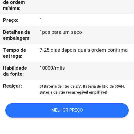
de ordem
FÁBRICA
mínima:
Preço:
1
CONTROLE
DA
Detalhes da
1pcs para um saco
embalagem:
QUALIDADE
Tempo de
7-25 dias depois que a ordem confirma
entrega:
CONTACTE-
Habilidade
10000/mês
NOS
da fonte:
Realçar:
,
,
51Bateria de lítio de 2 V
Bateria de lítio de 50AH
NOTÍCIA
Bateria de lítio recarregável empilhável
CASOS
MELHOR PREÇO
PEÇA