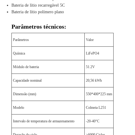
Bateria de lítio recarregável 5C
Bateria de lítio polímero plano
Parâmetros técnicos:
Parâmetros
Valor
Química
LiFePO4
Módulo de bateria
51.2V
Capacidade nominal
20,56 kWh
Dimensão (mm)
550*400*225 mm
Modelo
Colmeia L251
Intervalo de temperatura de armazenamento
-20-40°C
Duração do ciclo
>6000 Ciclos