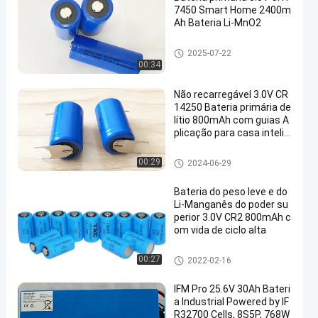
7450 Smart Home 2400m
Ah Bateria Li-MnO2
Bateria Li-Mn
2025-07-22
00:34
Não recarregável 3.0V CR
14250 Bateria primária de
lítio 800mAh com guias A
plicação para casa intelig
ente
Bateria Li-Mn
00:29
2024-06-29
Bateria do peso leve e do
Li-Manganês do poder su
perior 3.0V CR2 800mAh c
om vida de ciclo alta
Bateria Li-Mn
00:27
2022-02-16
IFM Pro 25.6V 30Ah Bateri
a Industrial Powered by IF
R32700 Cells, 8S5P, 768W