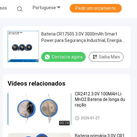
Portuguese
sos
Pedir um orçamento
Bateria CR17505 3.0V 3000mAh Smart
Power para Segurança Industrial, Energia
de Vigilância e Saúde
Contacte agora
Saiba Mais
Vídeos relacionados
CR2412 3.0V 100MAH Li-
MnO2 Bateria de longa du
ração
Bateria Li-Mn
2026-01-27
00:18
Bateria primária 3.0V CR1